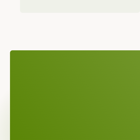
¡Esperamos 
Asunto
Nombre
*