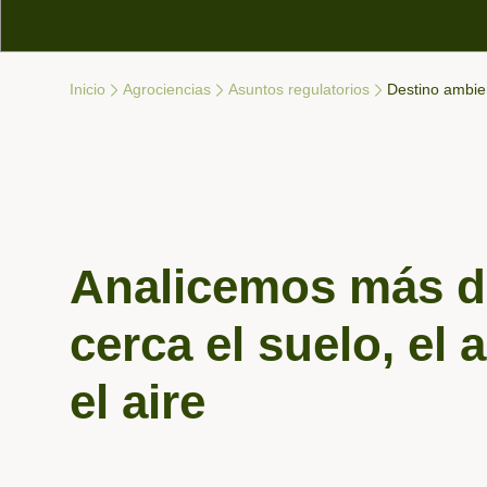
Inicio
Agrociencias
Asuntos regulatorios
Destino ambie
Navegación de migas de pan
Analicemos más d
cerca el suelo, el 
el aire