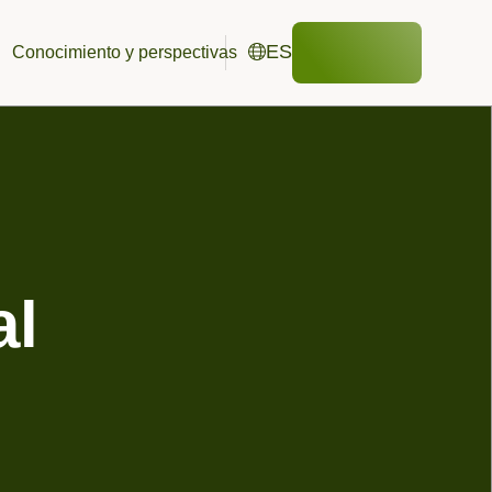
ES
Conocimiento y perspectivas
Contacto
Español
EN
English
os
Publicaciones y descargas
DE
Estudios de campo
Deutsch
ria
Organismos terrestres
ES
Español
Polinizadores
ificados, membresías y socios
Estudios de destino ambiental
Aves y mamíferos
al
Anfibios y reptiles
Estudios en recintos
Diseños de estudios a medida