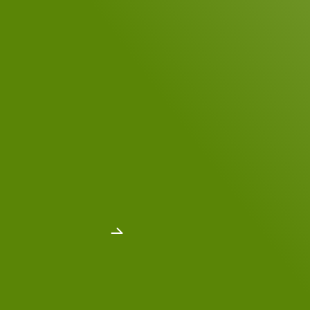
DSGVO-Einverständnis
*
Sí, he leído
la política de protección de
datos
.
*
Enviar mensaje