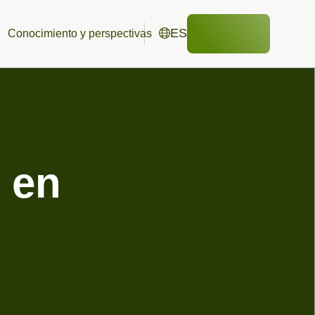
ES
Conocimiento y perspectivas
Contacto
Español
EN
English
os
Publicaciones y descargas
DE
Estudios de campo
Deutsch
ria
Organismos terrestres
ES
Español
Polinizadores
ificados, membresías y socios
 en
Estudios de destino ambiental
Aves y mamíferos
Anfibios y reptiles
Estudios en recintos
Diseños de estudios a medida