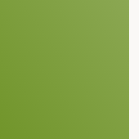
-Dieter Ludwigs &
Nast