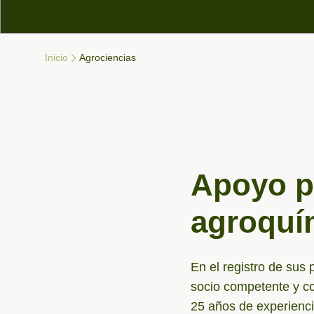
Inicio
Agrociencias
Navegación de migas de pan
Apoyo pa
agroquím
En el registro de sus 
socio competente y co
25 años de experienci