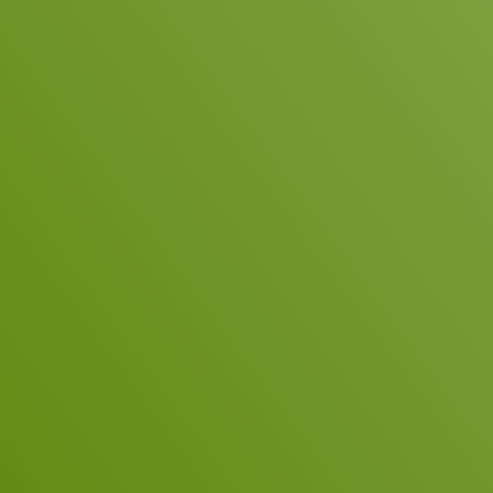
Domini
+49 
domi