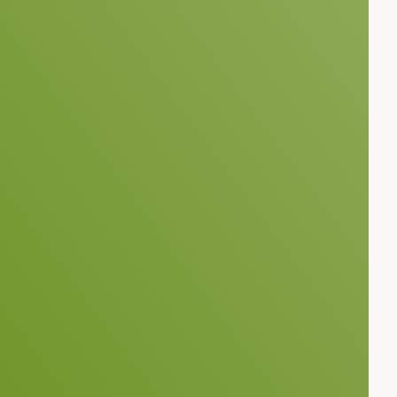
c Bertram
(0) 6201 2498 527
nic.bertram@rifcon.de