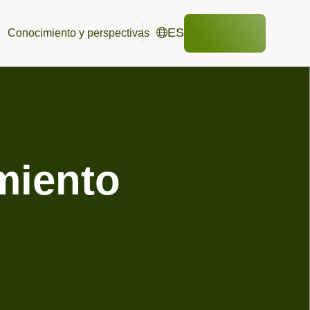
ES
Conocimiento y perspectivas
Contacto
Español
EN
English
os
Publicaciones y descargas
DE
Estudios de campo
Deutsch
ria
Organismos terrestres
ES
Español
Polinizadores
ificados, membresías y socios
miento
Estudios de destino ambiental
Aves y mamíferos
Anfibios y reptiles
Estudios en recintos
Diseños de estudios a medida