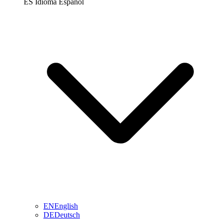
ES
Idioma
Español
EN
English
DE
Deutsch