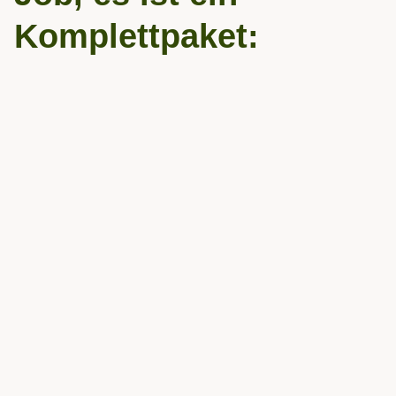
Komplettpaket:
Work-life balance
Teilzeitmodelle, Home Office, mobiles Arbeiten
Gleitzeit
Ihre Freizeit gehört Ihnen! Sollten Überstunden
anfallen, werden diese durch Freizeit ausgeglichen