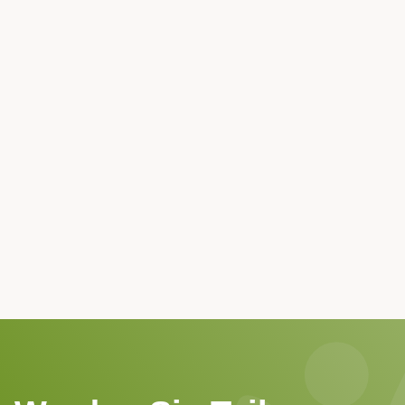
Verantwortung
Wir glauben an ein respektvolles und fürsorgliches
Verhalten und einen respektvollen Umgang
miteinander und mit unserer Umwelt
Open doors
Der gegenseitige Austausch ist es, der uns
wachsen lässt